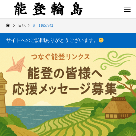
日記
S__11657342
サイトへのご訪問ありがとうございます。
白米千枚田 あぜのきらめき（アルバム）
今日の白米千枚田