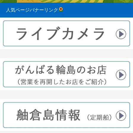
人気ページバナーリンク
2023.08.31
2022.04.10