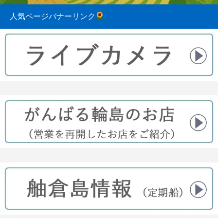
人気ページバナーリンク
2023.08.31
2022.04.10