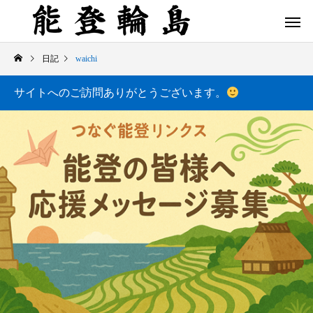
日記
waichi
サイトへのご訪問ありがとうございます。
白米千枚田 あぜのきらめき（アルバム）
今日の白米千枚田