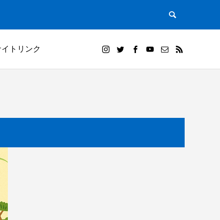
サイトリンク
）｜田植
白米千枚田オーナー田（山崎賢人）と夕陽