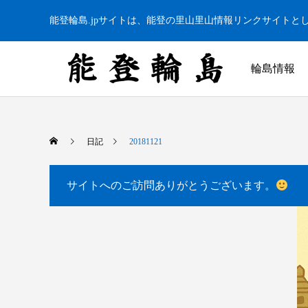
能登輪島.jpサイトは、能登の里山里山情報リンクサイトと
輪島情報
日記
20181121
サイトへのご訪問ありがとうございます。
白米千枚田 あぜのきらめき（アルバム）
今日の白