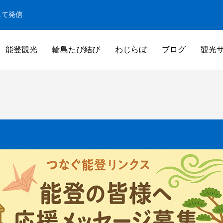
して発信
能登観光
輪島たび結び
わじらぼ
ブログ
観光
白米千枚田
米千枚田
白米千枚田オーナー田（山崎賢人