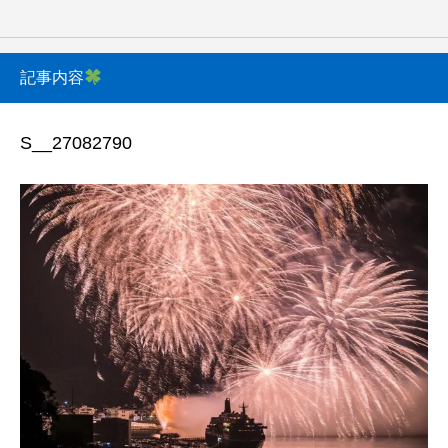
記事内容
S__27082790