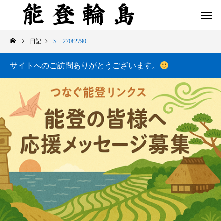
日記
S__27082790
サイトへのご訪問ありがとうございます。
白米千枚田 あぜのきらめき（アルバム）
今日の白米千枚田