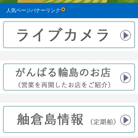
人気ページバナーリンク
2023.08.31
2022.04.10