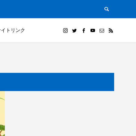
サイトリンク
）｜田植
白米千枚田オーナー田（山崎賢人）と夕陽