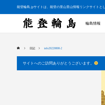
能登輪島.jpサイトは、能登の里山里山情報リンクサイトと
輪島情報
日記
info20220808-2
サイトへのご訪問ありがとうございます。
白米千枚田 あぜのきらめき（アルバム）
今日の白