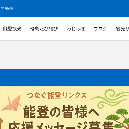
して発信
能登観光
輪島たび結び
わじらぼ
ブログ
観光
白米千枚田
米千枚田
白米千枚田オーナー田（山崎賢人