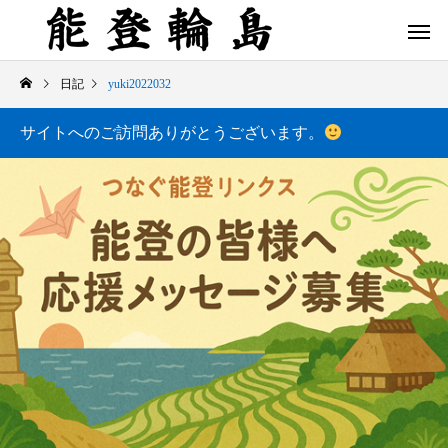
日記
yuki2022032
サイトへのご訪問ありがとうございます。
白米千枚田 あぜのきらめき（アルバム）
今日の白米千枚田