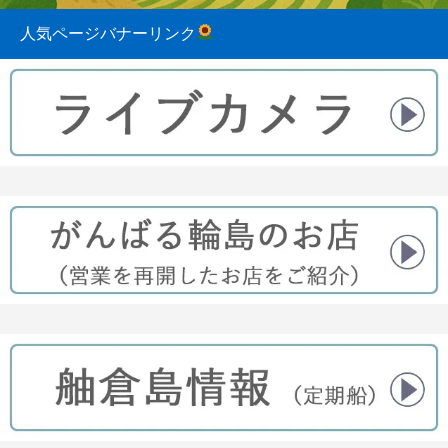
人気ページバナーリンク
2023.08.31
2022.04.10