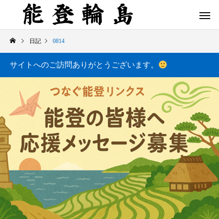
日記
0814
サイトへのご訪問ありがとうございます。
白米千枚田 あぜのきらめき（アルバム）
今日の白米千枚田