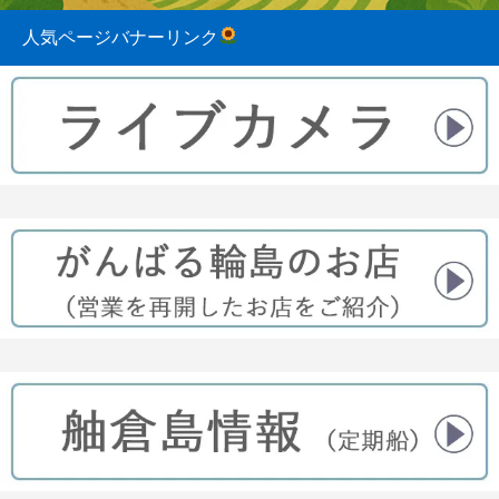
人気ページバナーリンク
2023.08.31
2022.04.10