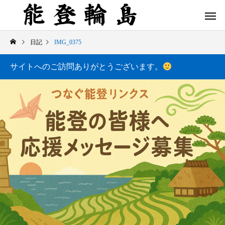
日記
IMG_0375
サイトへのご訪問ありがとうございます。
白米千枚田 あぜのきらめき（アルバム）
今日の白米千枚田