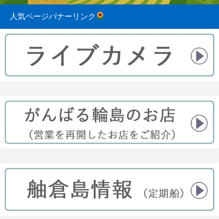
人気ページバナーリンク
2023.08.31
2022.04.10