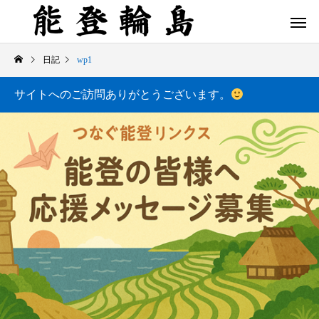
日記
wp1
サイトへのご訪問ありがとうございます。
白米千枚田 あぜのきらめき（アルバム）
今日の白米千枚田