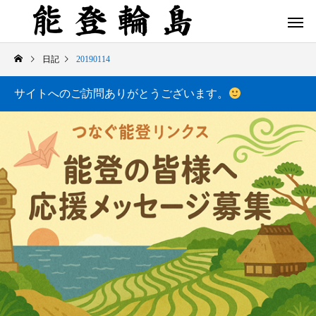
日記
20190114
サイトへのご訪問ありがとうございます。
白米千枚田 あぜのきらめき（アルバム）
今日の白米千枚田