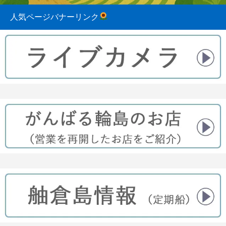
人気ページバナーリンク
2023.08.31
2022.04.10