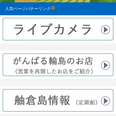
人気ページバナーリンク
2023.08.31
2022.04.10