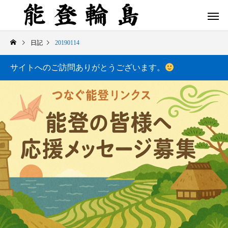
日記
20190114
サイトへのご訪問ありがとうございます。
白米千枚田 あぜのきらめき（アルバム）
今日の白米千枚田