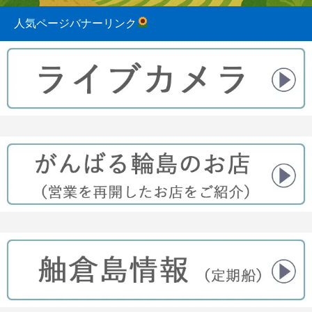
人気ページバナーリンク
2023.08.31
2022.04.10