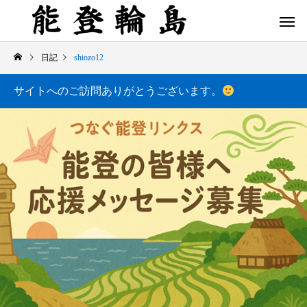
日記
shiozo12
サイトへのご訪問ありがとうございます。
白米千枚田 あぜのきらめき（アルバム）
今日の白米千枚田