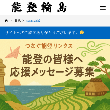
日記
sennmaida2
サイトへのご訪問ありがとうございます。
白米千枚田 あぜのきらめき（アルバム）
今日の白米千枚田