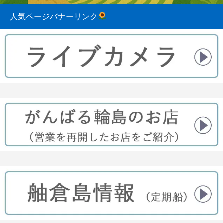
人気ページバナーリンク
2023.08.31
2022.04.10