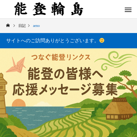
日記
aeno
サイトへのご訪問ありがとうございます。
白米千枚田 あぜのきらめき（アルバム）
今日の白米千枚田