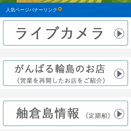
人気ページバナーリンク
2023.08.31
2022.04.10