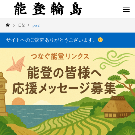
日記
pos2
サイトへのご訪問ありがとうございます。
白米千枚田 あぜのきらめき（アルバム）
今日の白米千枚田