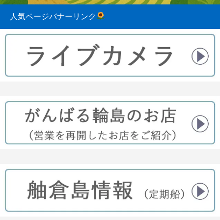
人気ページバナーリンク
2023.08.31
2022.04.10