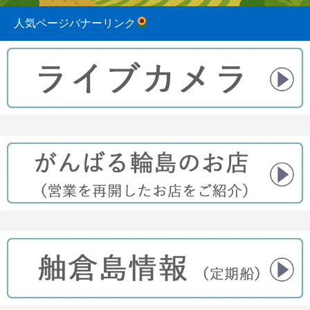
人気ページバナーリンク
2023.08.31
2022.04.10