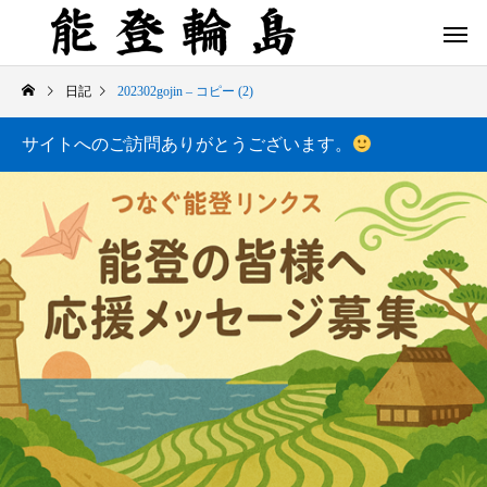
日記
202302gojin – コピー (2)
サイトへのご訪問ありがとうございます。
白米千枚田 あぜのきらめき（アルバム）
今日の白米千枚田