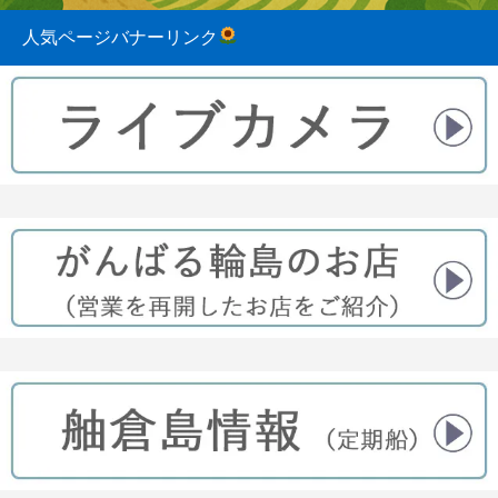
人気ページバナーリンク
2023.08.31
2022.04.10