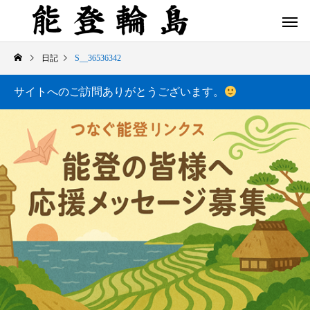
日記
S__36536342
サイトへのご訪問ありがとうございます。
白米千枚田 あぜのきらめき（アルバム）
今日の白米千枚田