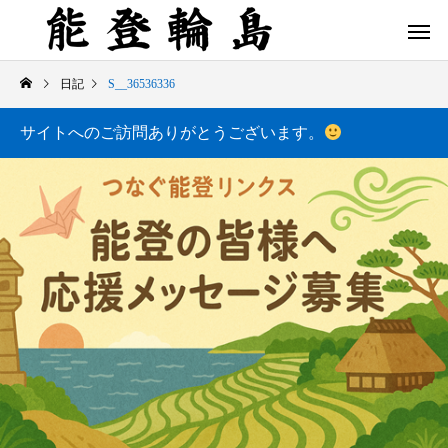
日記
S__36536336
サイトへのご訪問ありがとうございます。
白米千枚田 あぜのきらめき（アルバム）
今日の白米千枚田