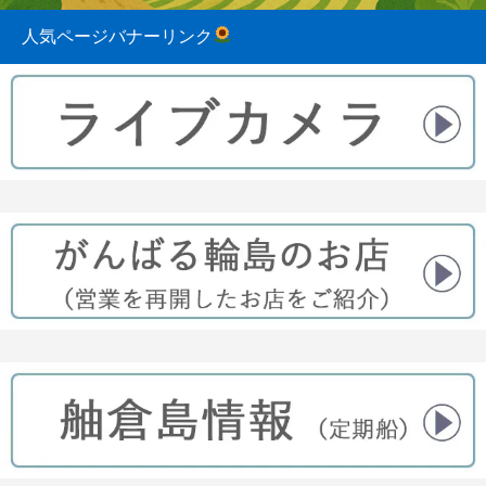
人気ページバナーリンク
2023.08.31
2022.04.10