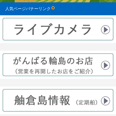
人気ページバナーリンク
2023.08.31
2022.04.10