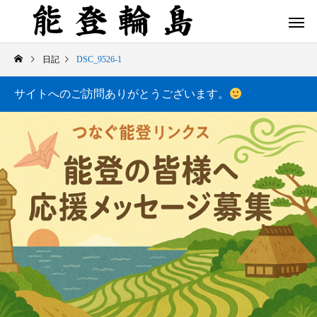
日記
DSC_9526-1
サイトへのご訪問ありがとうございます。
白米千枚田 あぜのきらめき（アルバム）
今日の白米千枚田