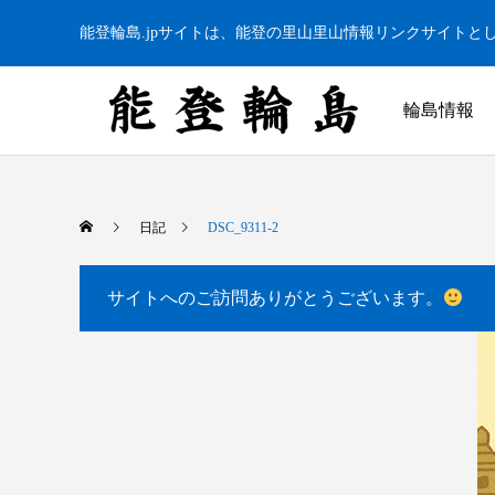
能登輪島.jpサイトは、能登の里山里山情報リンクサイトと
輪島情報
日記
DSC_9311-2
サイトへのご訪問ありがとうございます。
白米千枚田 あぜのきらめき（アルバム）
今日の白