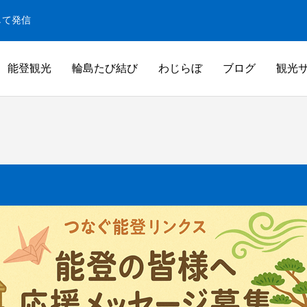
して発信
能登観光
輪島たび結び
わじらぼ
ブログ
観光
白米千枚田
米千枚田
白米千枚田オーナー田（山崎賢人