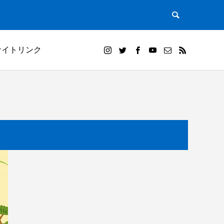
サイトリンク
）｜田植
白米千枚田オーナー田（山崎賢人）と夕陽