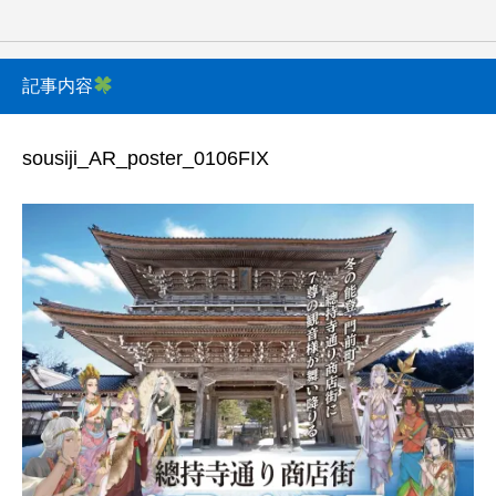
記事内容
sousiji_AR_poster_0106FIX