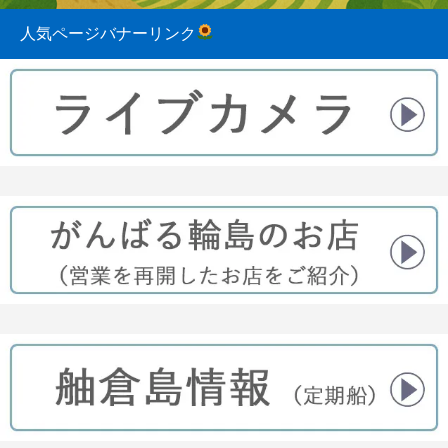
人気ページバナーリンク
2023.08.31
2022.04.10