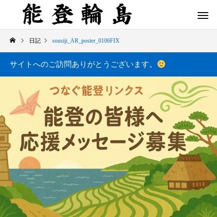
日記
sousiji_AR_poster_0106FIX
サイトへのご訪問ありがとうございます。
白米千枚田 あぜのきらめき（アルバム）
今日の白米千枚田