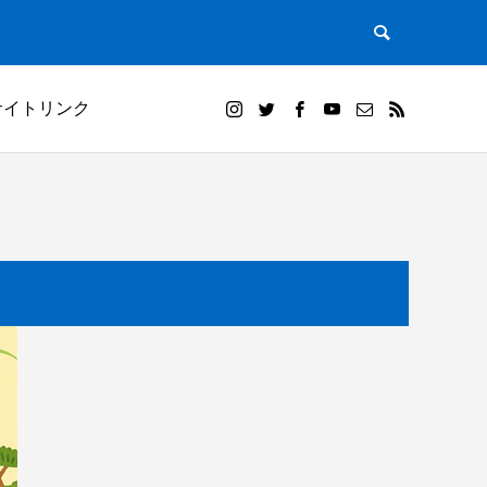
サイトリンク
）｜田植
白米千枚田オーナー田（山崎賢人）と夕陽