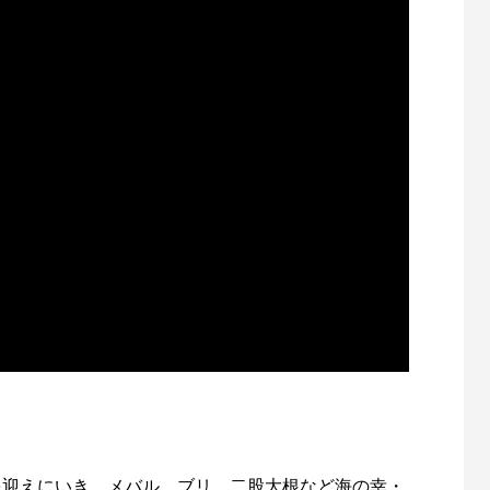
を迎えにいき、メバル、ブリ、二股大根など海の幸・