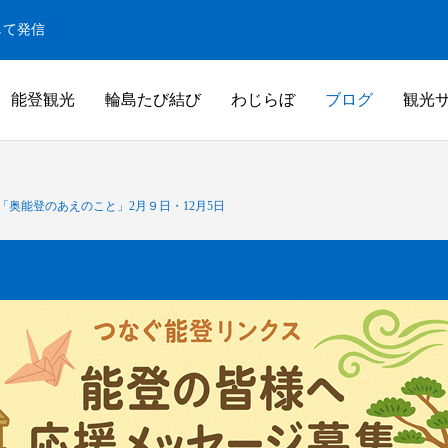
して発信
能登観光
輪島たび結び
わじらぼ
ブログ
観光
白米千枚田
奥能登のあえのこと」2月９日・12月5日
米千枚田
白米千枚田オーナー田（山崎賢人