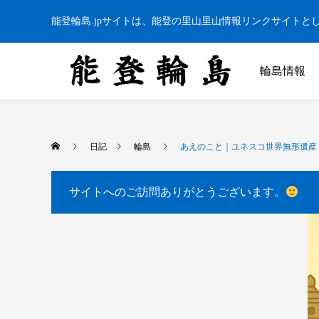
能登輪島.jpサイトは、能登の里山里山情報リンクサイトと
輪島情報
日記
輪島
あえのこと｜ユネスコ世界無形遺産「
サイトへのご訪問ありがとうございます。
白米千枚田 あぜのきらめき（アルバム）
今日の白