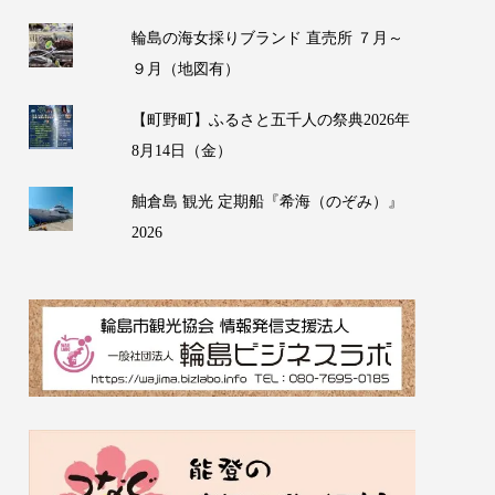
輪島の海女採りブランド 直売所 ７月～
９月（地図有）
【町野町】ふるさと五千人の祭典2026年
8月14日（金）
舳倉島 観光 定期船『希海（のぞみ）』
2026