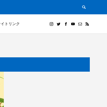
サイトリンク
）｜田植
白米千枚田オーナー田（山崎賢人）と夕陽