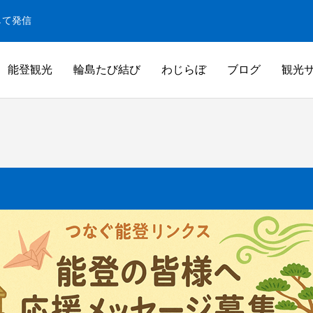
して発信
能登観光
輪島たび結び
わじらぼ
ブログ
観光
白米千枚田
米千枚田
白米千枚田オーナー田（山崎賢人