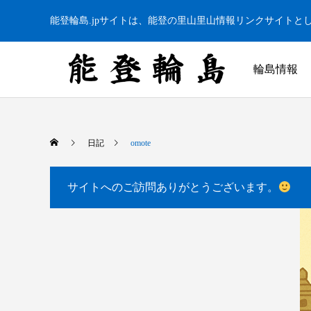
能登輪島.jpサイトは、能登の里山里山情報リンクサイトと
輪島情報
日記
omote
サイトへのご訪問ありがとうございます。
白米千枚田 あぜのきらめき（アルバム）
今日の白