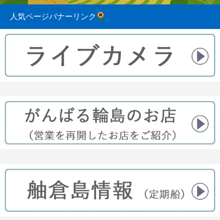
人気ページバナーリンク
2023.08.31
2022.04.10