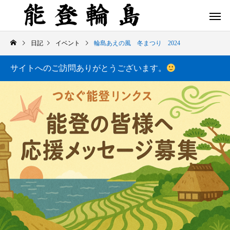
日記
イベント
輪島あえの風 冬まつり 2024
サイトへのご訪問ありがとうございます。
白米千枚田 あぜのきらめき（アルバム）
今日の白米千枚田