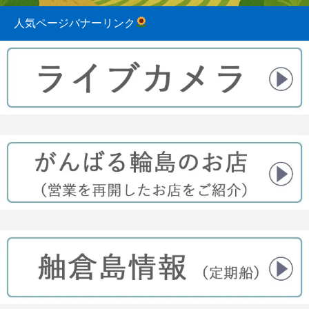
人気ページバナーリンク
2023.08.31
2022.04.10