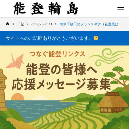
日記
イベント2023
白米千枚田のフランスギク（花言葉は 忍耐・寛容・寛大・悲哀・無実）
サイトへのご訪問ありがとうございます。
白米千枚田 あぜのきらめき（アルバム）
今日の白米千枚田