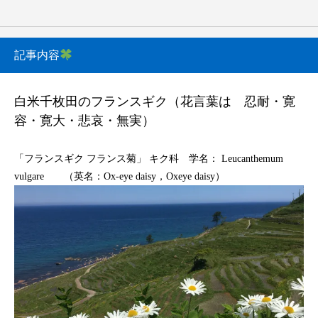
記事内容
白米千枚田のフランスギク（花言葉は 忍耐・寛
容・寛大・悲哀・無実）
「フランスギク フランス菊」 キク科 学名： Leucanthemum
vulgare （英名：Ox-eye daisy，Oxeye daisy）