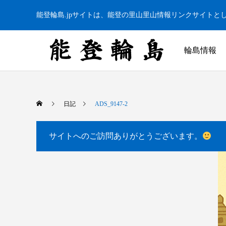
能登輪島.jpサイトは、能登の里山里山情報リンクサイトと
輪島情報
日記
ADS_9147-2
サイトへのご訪問ありがとうございます。
白米千枚田 あぜのきらめき（アルバム）
今日の白