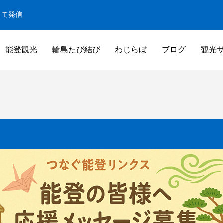
して発信
能登観光
輪島たび結び
わじらぼ
ブログ
観光
白米千枚田
米千枚田
白米千枚田オーナー田（山崎賢人