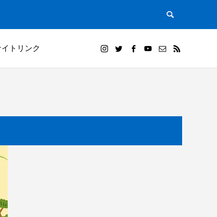
サイトリンク
）｜田植
白米千枚田オーナー田（山崎賢人）と夕陽