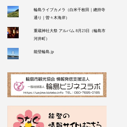
輪島ライブカメラ（白米千枚田｜總持寺
通り｜曽々木海岸）
重蔵神社大祭 アルバム 8月23日（輪島市
河井町）
能登輪島.jp