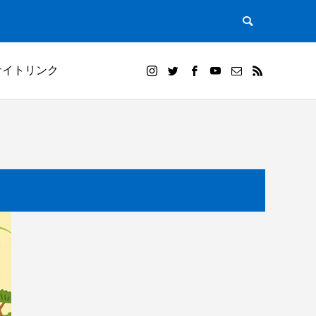
サイトリンク
）｜田植
白米千枚田オーナー田（山崎賢人）と夕陽