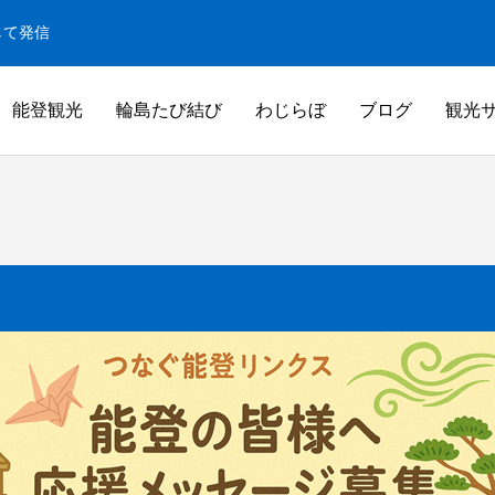
して発信
能登観光
輪島たび結び
わじらぼ
ブログ
観光
白米千枚田
米千枚田
白米千枚田オーナー田（山崎賢人