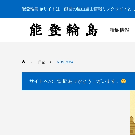
能登輪島.jpサイトは、能登の里山里山情報リンクサイトと
輪島情報
日記
ADS_9064
サイトへのご訪問ありがとうございます。
白米千枚田 あぜのきらめき（アルバム）
今日の白