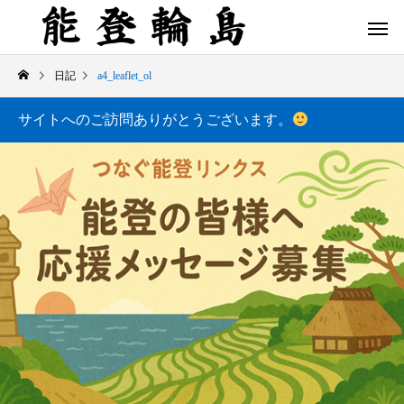
日記
a4_leaflet_ol
サイトへのご訪問ありがとうございます。
白米千枚田 あぜのきらめき（アルバム）
今日の白米千枚田