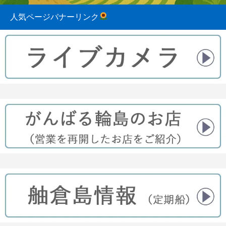
人気ページバナーリンク
2023.08.31
2022.04.10