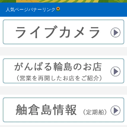
人気ページバナーリンク
2023.08.31
2022.04.10