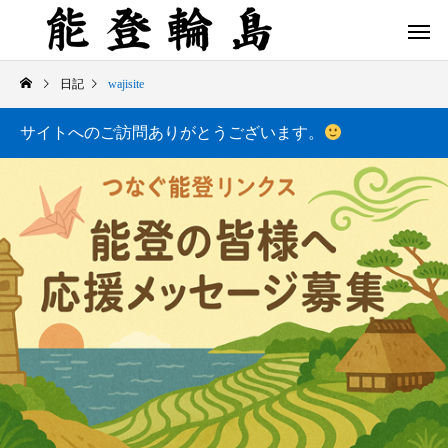
日記
wajisite
サイトへのご訪問ありがとうございます。
白米千枚田 あぜのきらめき（アルバム）
今日の白米千枚田