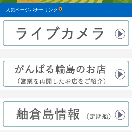
人気ページバナーリンク
2023.08.31
2022.04.10