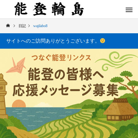
日記
wajilabo8
サイトへのご訪問ありがとうございます。
白米千枚田 あぜのきらめき（アルバム）
今日の白米千枚田