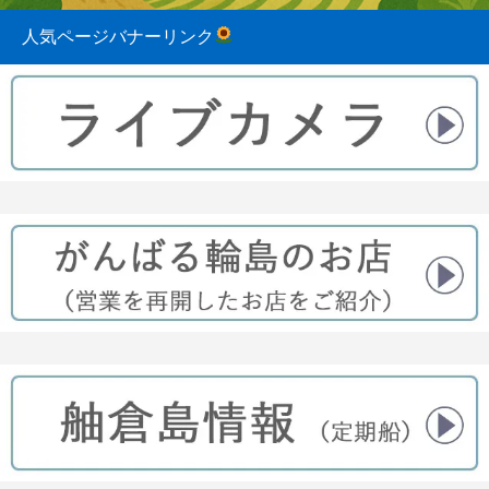
人気ページバナーリンク
2023.08.31
2022.04.10