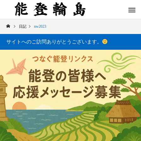
日記
nw2023
サイトへのご訪問ありがとうございます。
白米千枚田 あぜのきらめき（アルバム）
今日の白米千枚田