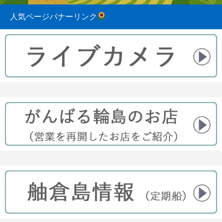
人気ページバナーリンク
2023.08.31
2022.04.10