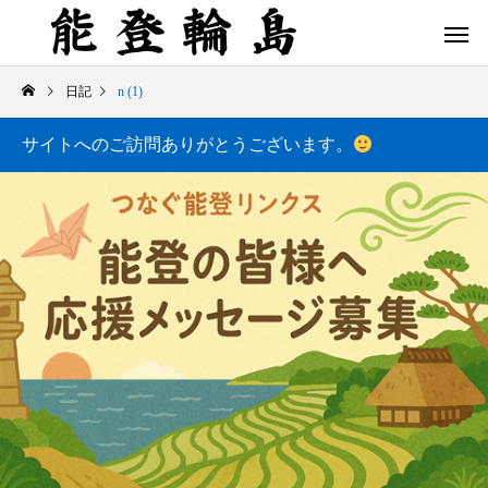
日記
n (1)
サイトへのご訪問ありがとうございます。
白米千枚田 あぜのきらめき（アルバム）
今日の白米千枚田