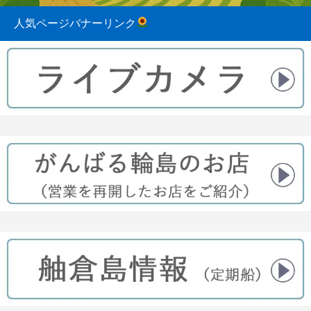
人気ページバナーリンク
2023.08.31
2022.04.10