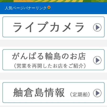
人気ページバナーリンク
2023.08.31
2022.04.10