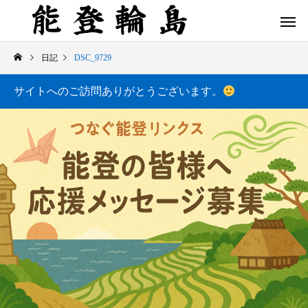
日記
DSC_9729
サイトへのご訪問ありがとうございます。
白米千枚田 あぜのきらめき（アルバム）
今日の白米千枚田