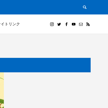
サイトリンク
）｜田植
白米千枚田オーナー田（山崎賢人）と夕陽