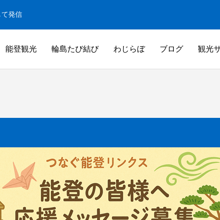
して発信
能登観光
輪島たび結び
わじらぼ
ブログ
観光
白米千枚田
米千枚田
白米千枚田オーナー田（山崎賢人