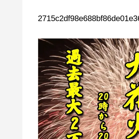
2715c2df98e688bf86de01e3