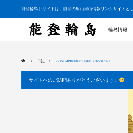
能登輪島.jpサイトは、能登の里山里山情報リンクサイトと
輪島情報
日記
2715c2df98e688bf86de01e365c07073
サイトへのご訪問ありがとうございます。
白米千枚田 あぜのきらめき（アルバム）
今日の白