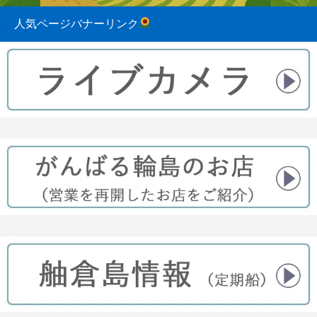
人気ページバナーリンク
2023.08.31
2022.04.10