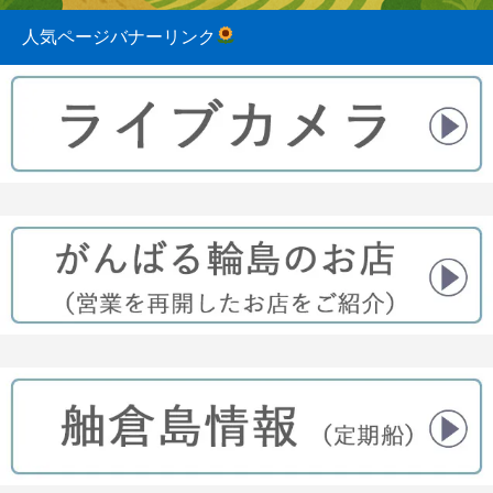
人気ページバナーリンク
2023.08.31
2022.04.10