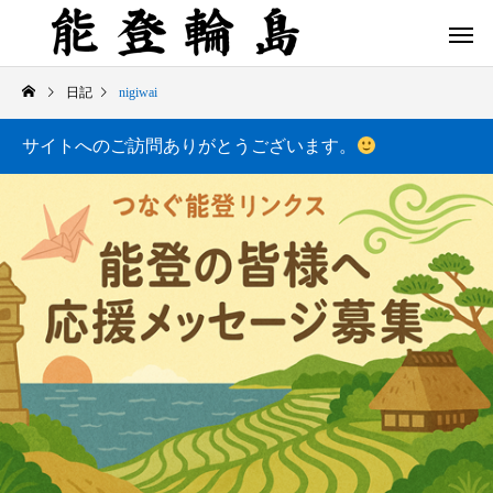
日記
nigiwai
サイトへのご訪問ありがとうございます。
白米千枚田 あぜのきらめき（アルバム）
今日の白米千枚田