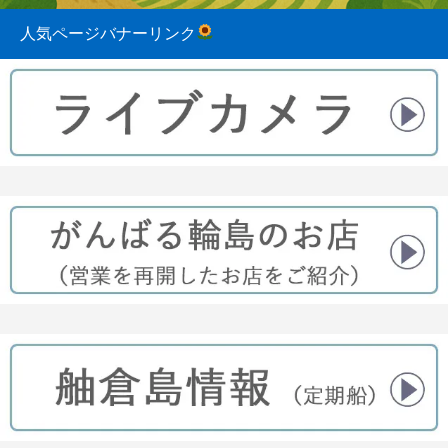
人気ページバナーリンク
2023.08.31
2022.04.10