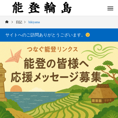
日記
hikiyama
サイトへのご訪問ありがとうございます。
白米千枚田 あぜのきらめき（アルバム）
今日の白米千枚田