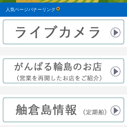
人気ページバナーリンク
2023.08.31
2022.04.10