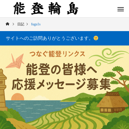
日記
fugu1s
サイトへのご訪問ありがとうございます。
白米千枚田 あぜのきらめき（アルバム）
今日の白米千枚田