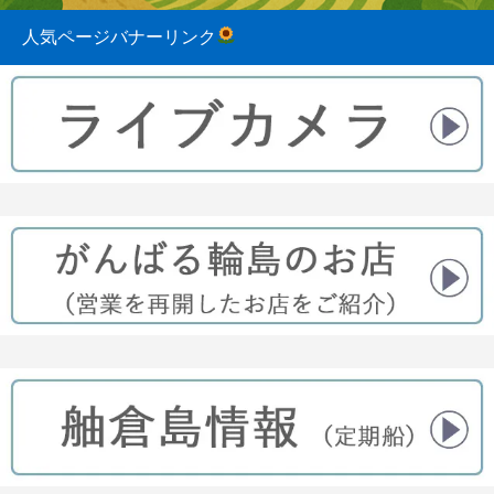
人気ページバナーリンク
2023.08.31
2022.04.10