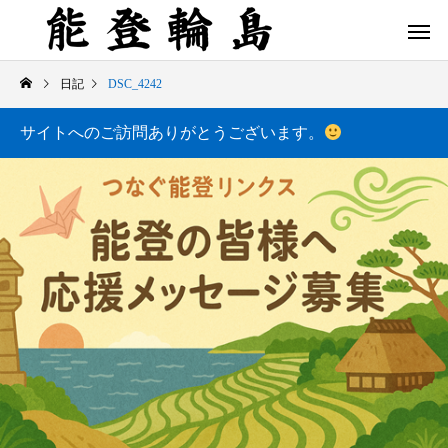
日記
DSC_4242
サイトへのご訪問ありがとうございます。
白米千枚田 あぜのきらめき（アルバム）
今日の白米千枚田