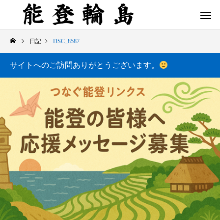
日記
DSC_8587
サイトへのご訪問ありがとうございます。
白米千枚田 あぜのきらめき（アルバム）
今日の白米千枚田