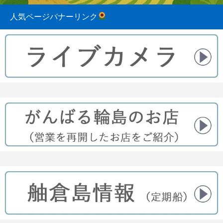
人気ページバナーリンク
2023.08.31
2022.04.10