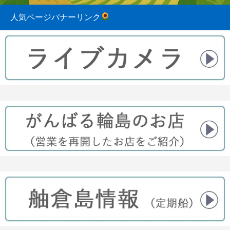
人気ページバナーリンク
2023.08.31
2022.04.10