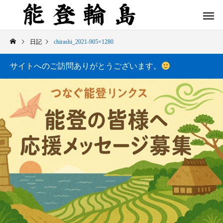
日記
chirashi_2021-905×1280
サイトへのご訪問ありがとうございます。
白米千枚田 あぜのきらめき（アルバム）
今日の白米千枚田