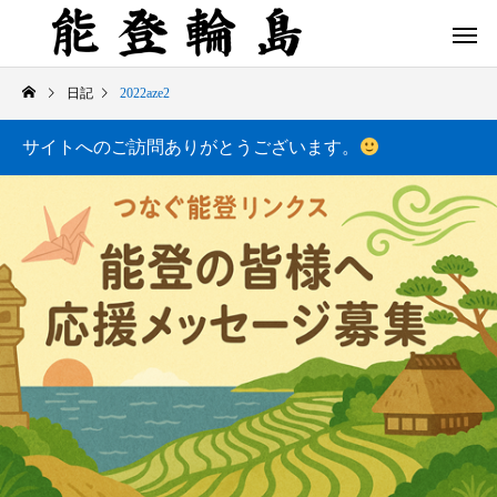
日記
2022aze2
サイトへのご訪問ありがとうございます。
白米千枚田 あぜのきらめき（アルバム）
今日の白米千枚田