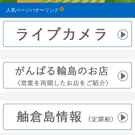
人気ページバナーリンク
2023.08.31
2022.04.10