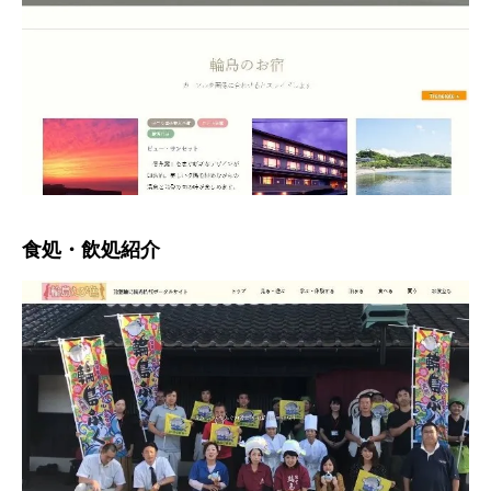
食処・飲処紹介