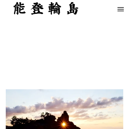
白米千枚田 あぜのきらめき（アルバム）
今日の白米千枚田