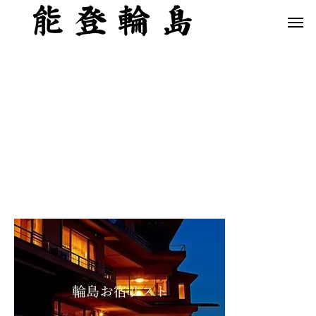
白米千枚田 あぜのきらめき（アルバム）
今日の白米千枚田