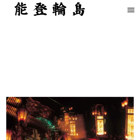
白米千枚田 あぜのきらめき（アルバム）
今日の白米千枚田