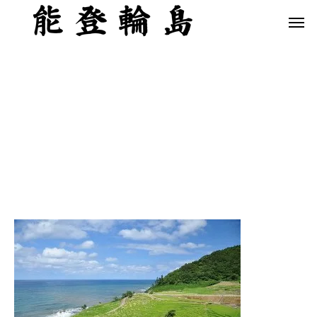
白米千枚田 あぜのきらめき（アルバム）
今日の白米千枚田