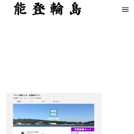
白米千枚田 あぜのきらめき（アルバム）
今日の白米千枚田