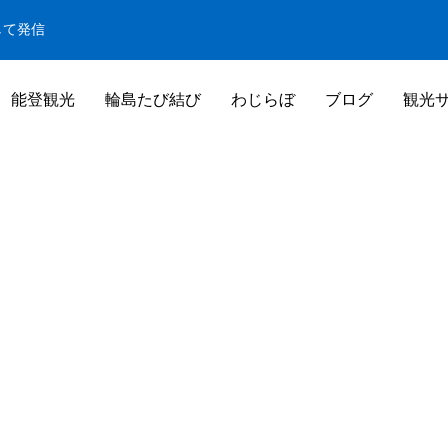
して発信
能登観光
輪島たび結び
わじらぼ
ブログ
観光
白米千枚田
米千枚田
白米千枚田オーナー田（山崎賢人