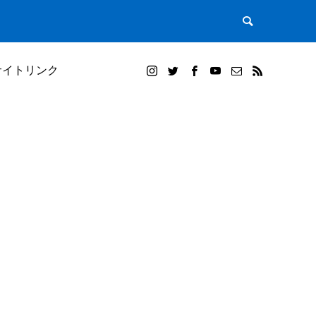
サイトリンク
）｜田植
白米千枚田オーナー田（山崎賢人）と夕陽