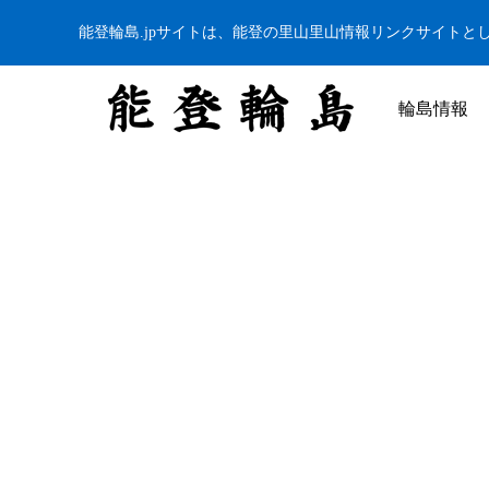
能登輪島.jpサイトは、能登の里山里山情報リンクサイトと
輪島情報
白米千枚田 あぜのきらめき（アルバム）
今日の白